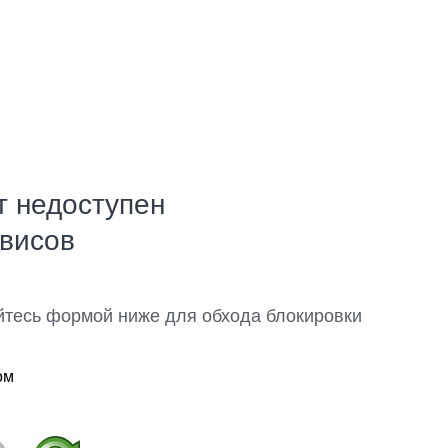
т недоступен
рвисов
йтесь формой ниже для обхода блокировки
ом